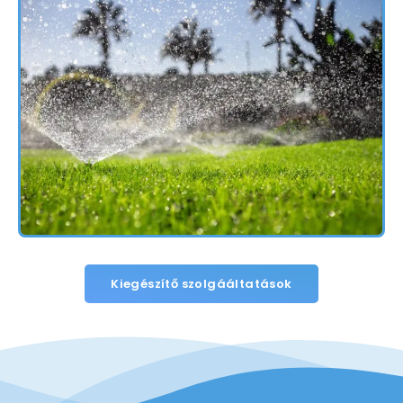
Kiegészítő szolgááltatások