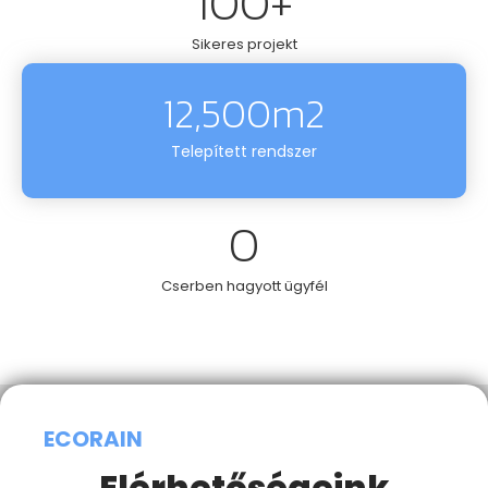
100
+
Sikeres projekt
12,500
m2
Telepített rendszer
0
Cserben hagyott ügyfél
ECORAIN
Elérhetőségeink