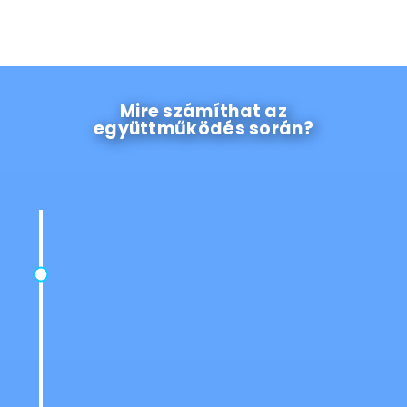
Mire számíthat az
együttműködés során?
Helyszíni Felmérés
Automata Öntözőrendszer felmérés 16. kerület
:
Szakértő csapatunk alapos területi felmérést
végez, hogy a lehető
legoptimálisabb
öntözőrendszert
tervezzük meg és valósítsuk