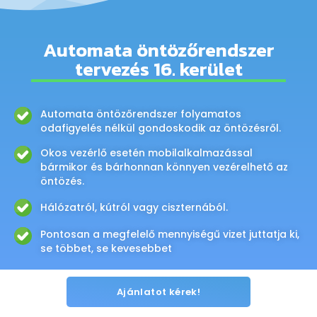
Automata öntözőrendszer
tervezés 16. kerület
Automata öntözőrendszer folyamatos
odafigyelés nélkül gondoskodik az öntözésről.
Okos vezérlő esetén mobilalkalmazással
bármikor és bárhonnan könnyen vezérelhető az
öntözés.
Hálózatról, kútról vagy ciszternából.
Pontosan a megfelelő mennyiségű vizet juttatja ki,
se többet, se kevesebbet
Ajánlatot kérek!