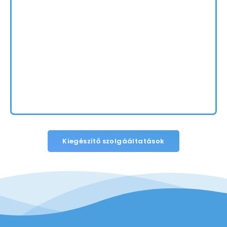
Kiegészítő szolgááltatások