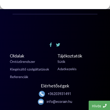
Oldalak
Tájékoztatók
Öntözőrendszer
Sütik
Adatkezelés
Kiegészítő szolgáltatások
Referenciák
Elérhetőségek
+36203931491
info@ecorain.hu
Hívás