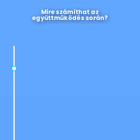
Mire számíthat az
együttműködés során?
Helyszíni Felmérés
Öntözőrendszer telepítése XV. kerület
: Szakértő
csapatunk alapos területi felmérést végez, hogy a
lehető
legoptimálisabb öntözőrendszert
tervezzük meg és valósítsuk meg a kertje igényei
és sajátosságai alapján.