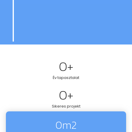
A célunk, hogy Önnek csak élveznie kelljen az
öntözőrendszer által nyújtott kényelmet, anélkül,
hogy gondot kellene fordítania a növények
locsolására.
0
+
Év tapasztalat
0
+
Sikeres projekt
0
m2