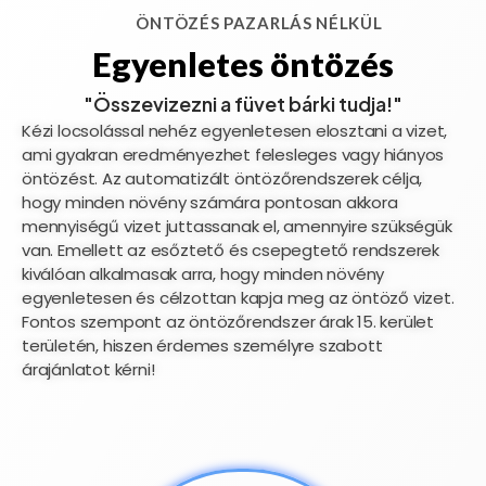
ÖNTÖZÉS PAZARLÁS NÉLKÜL
Egyenletes öntözés
"Összevizezni a füvet bárki tudja!"
Kézi locsolással nehéz egyenletesen elosztani a vizet,
ami gyakran eredményezhet felesleges vagy hiányos
öntözést. Az automatizált öntözőrendszerek célja,
hogy minden növény számára pontosan akkora
mennyiségű vizet juttassanak el, amennyire szükségük
van. Emellett az esőztető és csepegtető rendszerek
kiválóan alkalmasak arra, hogy minden növény
egyenletesen és célzottan kapja meg az öntöző vizet.
Fontos szempont az öntözőrendszer árak 15. kerület
területén, hiszen érdemes személyre szabott
árajánlatot kérni!