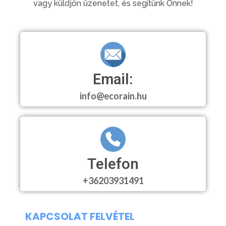
vagy küldjön üzenetet, és segítünk Önnek!
Email:
info@ecorain.hu
Telefon
+36203931491
KAPCSOLAT FELVÉTEL