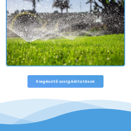
Kiegészítő szolgááltatások