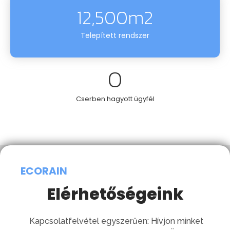
12,500
m2
Telepített rendszer
0
Cserben hagyott ügyfél
ECORAIN
Elérhetőségeink
Kapcsolatfelvétel egyszerűen: Hívjon minket