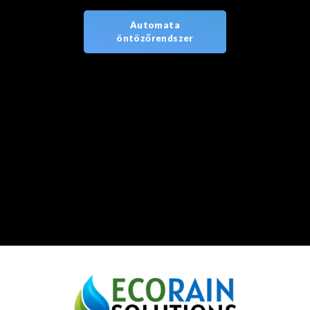
Automata
öntözőrendszer