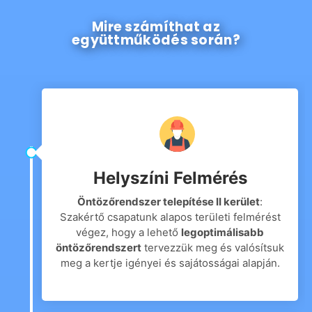
Mire számíthat az
együttműködés során?
Helyszíni Felmérés
Öntözőrendszer telepítése II kerület
:
Szakértő csapatunk alapos területi felmérést
végez, hogy a lehető
legoptimálisabb
öntözőrendszert
tervezzük meg és valósítsuk
meg a kertje igényei és sajátosságai alapján.