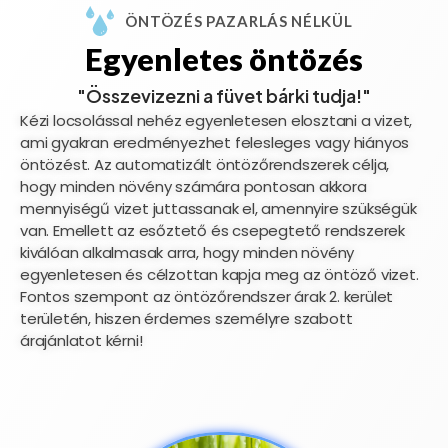
ÖNTÖZÉS PAZARLÁS NÉLKÜL
Egyenletes öntözés
"Összevizezni a füvet bárki tudja!"
Kézi locsolással nehéz egyenletesen elosztani a vizet,
ami gyakran eredményezhet felesleges vagy hiányos
öntözést. Az automatizált öntözőrendszerek célja,
hogy minden növény számára pontosan akkora
mennyiségű vizet juttassanak el, amennyire szükségük
van. Emellett az esőztető és csepegtető rendszerek
kiválóan alkalmasak arra, hogy minden növény
egyenletesen és célzottan kapja meg az öntöző vizet.
Fontos szempont az öntözőrendszer árak 2. kerület
területén, hiszen érdemes személyre szabott
árajánlatot kérni!