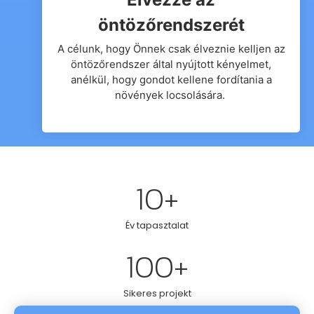
öntözőrendszerét
A célunk, hogy Önnek csak élveznie kelljen az
öntözőrendszer által nyújtott kényelmet,
anélkül, hogy gondot kellene fordítania a
növények locsolására.
10
+
Év tapasztalat
100
+
Sikeres projekt