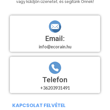
vagy küldjön üzenetet, és segítünk Önnek!
Email:
info@ecorain.hu
Telefon
+36203931491
KAPCSOLAT FELVÉTEL