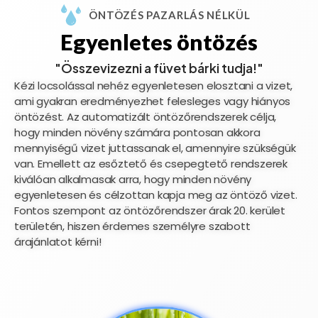
ÖNTÖZÉS PAZARLÁS NÉLKÜL
Egyenletes öntözés
"Összevizezni a füvet bárki tudja!"
Kézi locsolással nehéz egyenletesen elosztani a vizet,
ami gyakran eredményezhet felesleges vagy hiányos
öntözést. Az automatizált öntözőrendszerek célja,
hogy minden növény számára pontosan akkora
mennyiségű vizet juttassanak el, amennyire szükségük
van. Emellett az esőztető és csepegtető rendszerek
kiválóan alkalmasak arra, hogy minden növény
egyenletesen és célzottan kapja meg az öntöző vizet.
Fontos szempont az öntözőrendszer árak 20. kerület
területén, hiszen érdemes személyre szabott
árajánlatot kérni!