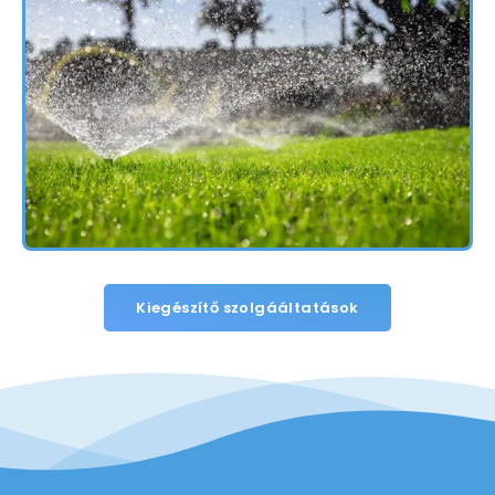
Kiegészítő szolgááltatások