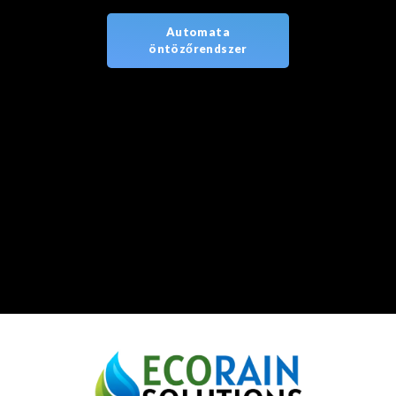
Automata
öntözőrendszer