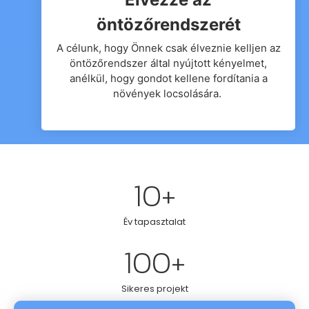
öntözőrendszerét
A célunk, hogy Önnek csak élveznie kelljen az
öntözőrendszer által nyújtott kényelmet,
anélkül, hogy gondot kellene fordítania a
növények locsolására.
10
+
Év tapasztalat
100
+
Sikeres projekt