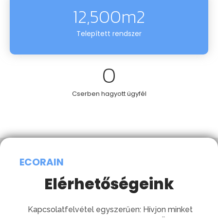
12,500
m2
Telepített rendszer
0
Cserben hagyott ügyfél
ECORAIN
Elérhetőségeink
Kapcsolatfelvétel egyszerűen: Hívjon minket