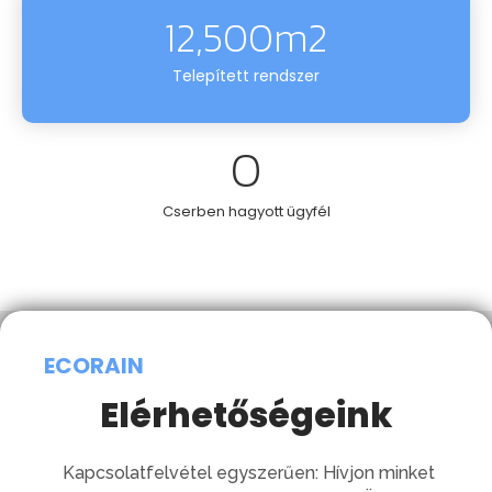
12,500
m2
Telepített rendszer
0
Cserben hagyott ügyfél
ECORAIN
Elérhetőségeink
Kapcsolatfelvétel egyszerűen: Hívjon minket