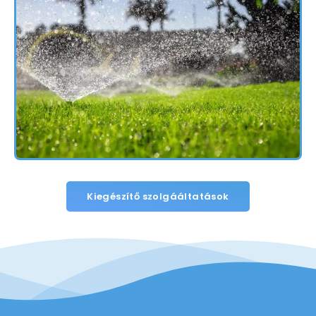
Kiegészítő szolgááltatások