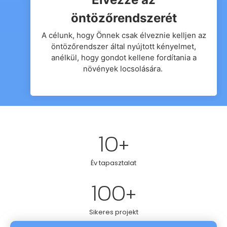
öntözőrendszerét
A célunk, hogy Önnek csak élveznie kelljen az
öntözőrendszer által nyújtott kényelmet,
anélkül, hogy gondot kellene fordítania a
növények locsolására.
10
+
Év tapasztalat
100
+
Sikeres projekt