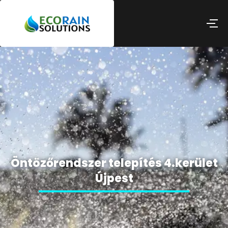
Öntözőrendszer telepítés 4.kerület
Újpest