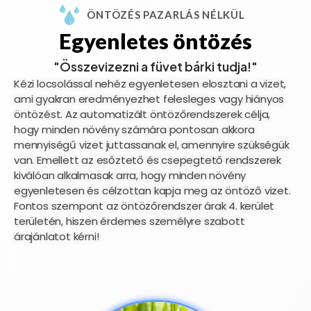
ÖNTÖZÉS PAZARLÁS NÉLKÜL
Egyenletes öntözés
"Összevizezni a füvet bárki tudja!"
Kézi locsolással nehéz egyenletesen elosztani a vizet,
ami gyakran eredményezhet felesleges vagy hiányos
öntözést. Az automatizált öntözőrendszerek célja,
hogy minden növény számára pontosan akkora
mennyiségű vizet juttassanak el, amennyire szükségük
van. Emellett az esőztető és csepegtető rendszerek
kiválóan alkalmasak arra, hogy minden növény
egyenletesen és célzottan kapja meg az öntöző vizet.
Fontos szempont az öntözőrendszer árak 4. kerület
területén, hiszen érdemes személyre szabott
árajánlatot kérni!