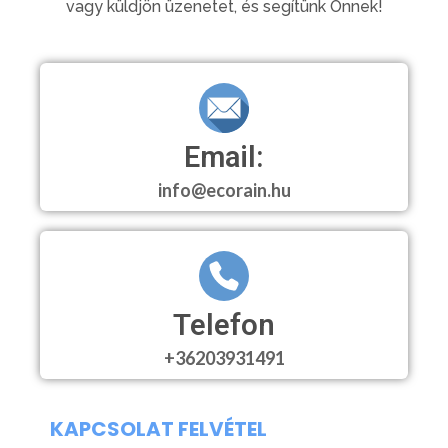
vagy küldjön üzenetet, és segítünk Önnek!
Email:
info@ecorain.hu
Telefon
+36203931491
KAPCSOLAT FELVÉTEL