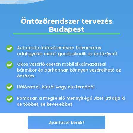
Öntözőrendszer tervezés
Budapest
Automata öntözőrendszer folyamatos
odafigyelés nélkül gondoskodik az öntözésről.
Okos vezérlő esetén mobilalkalmazással
bármikor és bárhonnan könnyen vezérelhető az
öntözés.
Hálózatról, kútról vagy ciszternából.
Pontosan a megfelelő mennyiségű vizet juttatja ki,
se többet, se kevesebbet
Ajánlatot kérek!