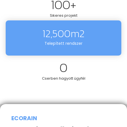
100
+
Sikeres projekt
12,500
m2
Telepített rendszer
0
Cserben hagyott ügyfél
ECORAIN