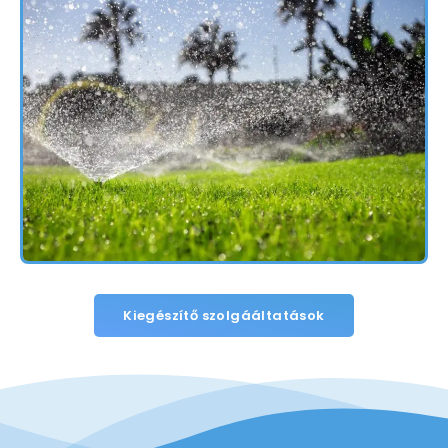
Kiegészítő szolgááltatások