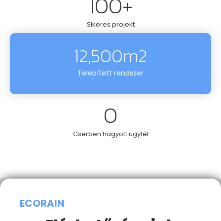
100
+
Sikeres projekt
12,500
m2
Telepített rendszer
0
Cserben hagyott ügyfél
ECORAIN