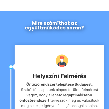
Mire számíthat az
együttműködés során?
Helyszíni Felmérés
Öntözőrendszer telepítése Budapest
:
Szakértő csapatunk alapos területi felmérést
végez, hogy a lehető
legoptimálisabb
öntözőrendszert
tervezzük meg és valósítsuk
meg a kertje igényei és sajátosságai alapján.