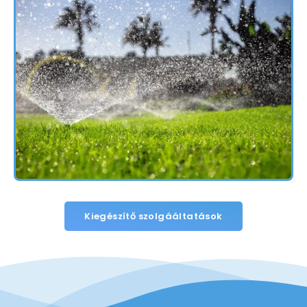
Kiegészítő szolgááltatások