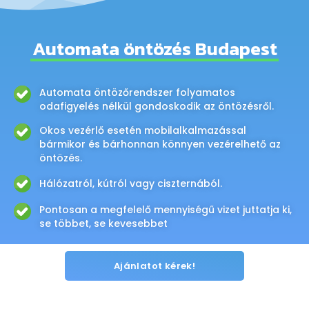
Automata öntözés Budapest
Automata öntözőrendszer folyamatos
odafigyelés nélkül gondoskodik az öntözésről.
Okos vezérlő esetén mobilalkalmazással
bármikor és bárhonnan könnyen vezérelhető az
öntözés.
Hálózatról, kútról vagy ciszternából.
Pontosan a megfelelő mennyiségű vizet juttatja ki,
se többet, se kevesebbet
Ajánlatot kérek!