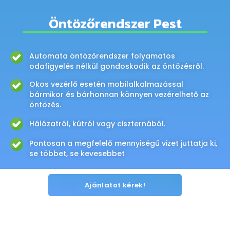
Öntözőrendszer Pest
Automata öntözőrendszer folyamatos
odafigyelés nélkül gondoskodik az öntözésről.
Okos vezérlő esetén mobilalkalmazással
bármikor és bárhonnan könnyen vezérelhető az
öntözés.
Hálózatról, kútról vagy ciszternából.
Pontosan a megfelelő mennyiségű vizet juttatja ki,
se többet, se kevesebbet
Ajánlatot kérek!