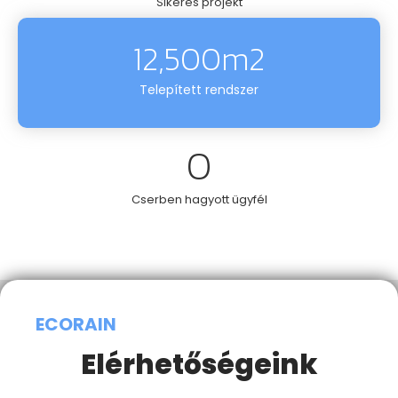
Sikeres projekt
12,500
m2
Telepített rendszer
0
Cserben hagyott ügyfél
ECORAIN
Elérhetőségeink