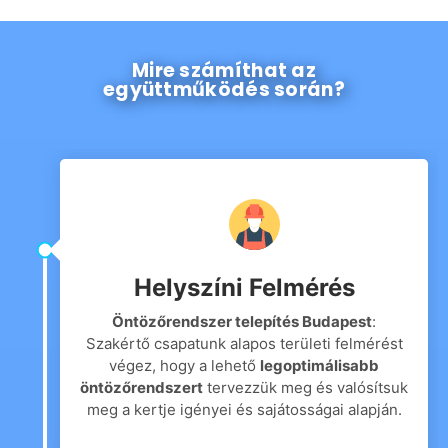
Mire számíthat az
együttműködés során?
Helyszíni Felmérés
Öntözőrendszer telepítés Budapest
:
Szakértő csapatunk alapos területi felmérést
végez, hogy a lehető
legoptimálisabb
öntözőrendszert
tervezzük meg és valósítsuk
meg a kertje igényei és sajátosságai alapján.