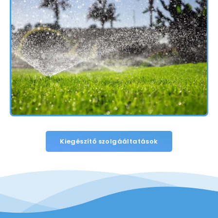
Kiegészítő szolgááltatások